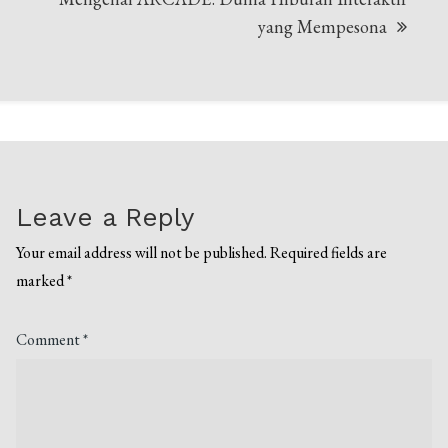
yang Mempesona
Leave a Reply
Your email address will not be published.
Required fields are
marked
*
Comment
*