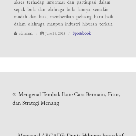
akses terhadap informasi dan partisipasi dalam
sepak bola dan olahraga bola lainnya semakin
mudah dan luas, memberikan peluang baru baik
dalam olahraga maupun industri hiburan terkait.
adminn1
Sportsbook
June 26, 2025
Post
Mengenal Tembak Ikan: Cara Bermain, Fitur,
navigation
dan Strategi Menang
Mengenal ARCADE: Dunia Hiburan Interaktif