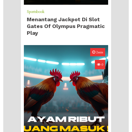
Sportsbook
Menantang Jackpot Di Slot
Gates Of Olympus Pragmatic
Play
2min
0