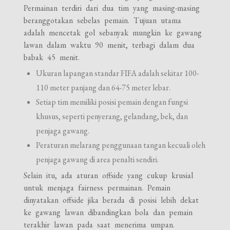
Permainan terdiri dari dua tim yang masing-masing
beranggotakan sebelas pemain. Tujuan utama
adalah mencetak gol sebanyak mungkin ke gawang
lawan dalam waktu 90 menit, terbagi dalam dua
babak 45 menit.
Ukuran lapangan standar FIFA adalah sekitar 100-
110 meter panjang dan 64-75 meter lebar.
Setiap tim memiliki posisi pemain dengan fungsi
khusus, seperti penyerang, gelandang, bek, dan
penjaga gawang.
Peraturan melarang penggunaan tangan kecuali oleh
penjaga gawang di area penalti sendiri.
Selain itu, ada aturan offside yang cukup krusial
untuk menjaga fairness permainan. Pemain
dinyatakan offside jika berada di posisi lebih dekat
ke gawang lawan dibandingkan bola dan pemain
terakhir lawan pada saat menerima umpan.