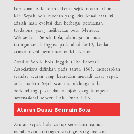
Permainan bola telah dikenal sejak ribuan tahun
lalu. Sepak bola modern yang kita kenal saat ini
adalah hasil evolusi dari berbagai permainan
tradisional yang melibatkan bola. Menurut
Wikipedia – Sepak Bola
, olahraga ini mulai
terorganisir di Inggris pada abad ke-19, ketika
aturan resmi permainan mulai disusun.
Asosiasi Sepak Bola Inggris (The Football
Association) didirikan pada tahun 1863, menetapkan
standar aturan yang kemudian menjadi dasar sepak
bola modern. Sejak saat itu, olahraga bola
berkembang pesat dan menjadi ajang kompetisi
internasional seperti Piala Dunia FIFA.
Aturan Dasar Bermain Bola
Aturan sepak bola cukup sederhana namun
memberikan tantangan strategis yang menarik.