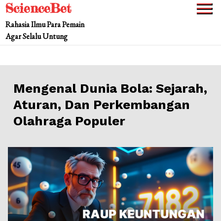
ScienceBet
Skip
to
Rahasia Ilmu Para Pemain
content
Agar Selalu Untung
Mengenal Dunia Bola: Sejarah,
Aturan, Dan Perkembangan
Olahraga Populer