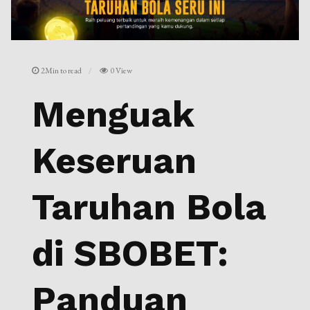
2Min to read
0 View
Menguak
Keseruan
Taruhan Bola
di SBOBET:
Panduan