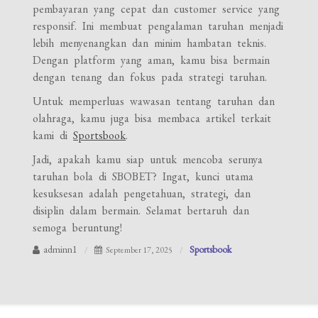
pembayaran yang cepat dan customer service yang
responsif. Ini membuat pengalaman taruhan menjadi
lebih menyenangkan dan minim hambatan teknis.
Dengan platform yang aman, kamu bisa bermain
dengan tenang dan fokus pada strategi taruhan.
Untuk memperluas wawasan tentang taruhan dan
olahraga, kamu juga bisa membaca artikel terkait
kami di
Sportsbook
.
Jadi, apakah kamu siap untuk mencoba serunya
taruhan bola di SBOBET? Ingat, kunci utama
kesuksesan adalah pengetahuan, strategi, dan
disiplin dalam bermain. Selamat bertaruh dan
semoga beruntung!
adminn1
Sportsbook
September 17, 2025