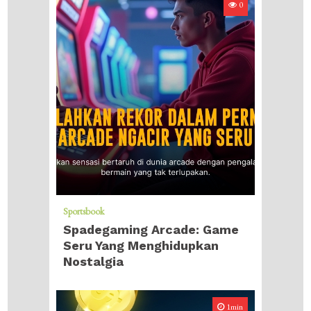
0
Sportsbook
Spadegaming Arcade: Game
Seru Yang Menghidupkan
Nostalgia
1min