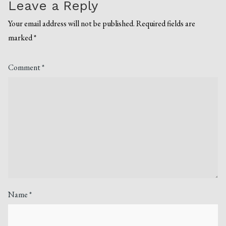
Leave a Reply
Your email address will not be published.
Required fields are
marked
*
Comment
*
Name
*