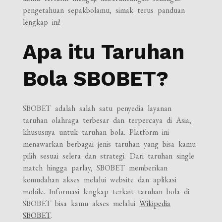
pengetahuan sepakbolamu, simak terus panduan
lengkap ini!
Apa itu Taruhan
Bola SBOBET?
SBOBET adalah salah satu penyedia layanan
taruhan olahraga terbesar dan terpercaya di Asia,
khususnya untuk taruhan bola. Platform ini
menawarkan berbagai jenis taruhan yang bisa kamu
pilih sesuai selera dan strategi. Dari taruhan single
match hingga parlay, SBOBET memberikan
kemudahan akses melalui website dan aplikasi
mobile. Informasi lengkap terkait taruhan bola di
SBOBET bisa kamu akses melalui
Wikipedia
SBOBET
.