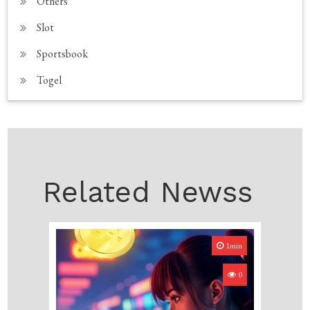
Others
Slot
Sportsbook
Togel
Related Newss
1min
0