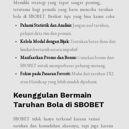
Memiliki strategi yang tepat sangat penting,
terutama bagi pemula yang baru mencoba taruhan
bola di SBOBET. Berikut tips yang bisa kamu coba:
Pahami Statistik dan Analisis:
Jangan asal taruhan,
pelajari data tim dan pemain.
Kelola Modal dengan Bijak:
Tentukan batas dana dan
hindari bertaruh secara impulsif.
Manfaatkan Promo dan Bonus:
Gunakan bonus dari
SBOBET untuk memperbesar peluang menang.
Fokus pada Pasaran Favorit:
Mulai dari taruhan 1X2
atau Handicap yang lebih mudah dipahami.
Keunggulan Bermain
Taruhan Bola di SBOBET
SBOBET tidak hanya terkenal karena variasi
taruhan dan kemudahan aksesnya, tapi juga karena