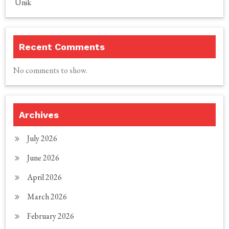
Unik
Recent Comments
No comments to show.
Archives
July 2026
June 2026
April 2026
March 2026
February 2026